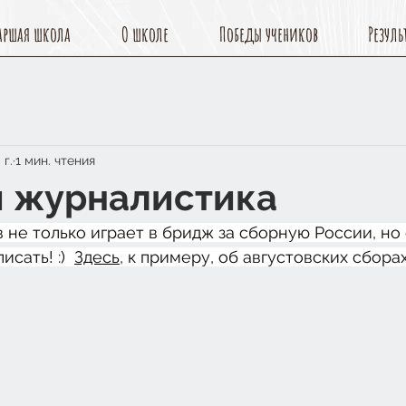
аршая школа
О школе
Победы учеников
Резуль
 г.
1 мин. чтения
 журналистика
 не только играет в бридж за сборную России, но 
сать! :)  
Здесь
, к примеру, об августовских сборах.