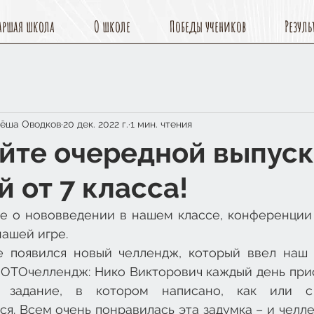
аршая школа
О школе
Победы учеников
Резуль
Лёша Оводков
20 дек. 2022 г.
1 мин. чтения
йте очередной выпуск
 от 7 класса!
те о нововведении в нашем классе, конференции 
нашей игре.
 появился новый челлендж, который ввел наш 
ФОТОчеллендж: Нико Викторович каждый день прис
у задание, в котором написано, как или 
я. Всем очень понравилась эта задумка – и челле