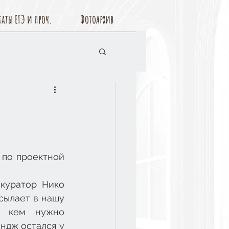
таты ЕГЭ и проч.
Фотоархив
по проектной 
куратор Нико 
ылает в нашу 
с кем нужно 
ндж остался у 