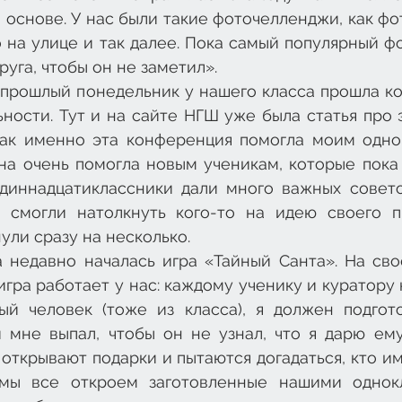
 основе. У нас были такие фоточелленджи, как фот
о на улице и так далее. Пока самый популярный ф
уга, чтобы он не заметил».
 прошлый понедельник у нашего класса прошла ко
ности. Тут и на сайте НГШ уже была статья про э
 как именно эта конференция помогла моим однок
а очень помогла новым ученикам, которые пока т
одиннадцатиклассники дали много важных советов
 смогли натолкнуть кого-то на идею своего пр
ули сразу на несколько.
 недавно началась игра «Тайный Санта». На сво
 игра работает у нас: каждому ученику и куратору 
ый человек (тоже из класса), я должен подгото
 мне выпал, чтобы он не узнал, что я дарю ему 
 открывают подарки и пытаются догадаться, кто им
мы все откроем заготовленные нашими однокл