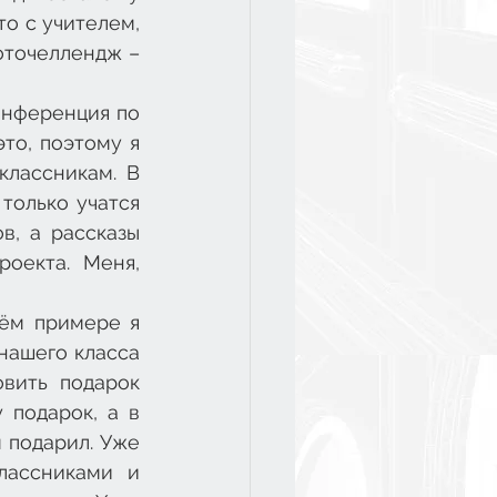
о с учителем, 
оточеллендж – 
нференция по 
то, поэтому я 
лассникам. В 
олько учатся 
, а рассказы 
оекта. Меня, 
ём примере я 
нашего класса 
вить подарок 
подарок, а в 
 подарил. Уже 
ассниками и 