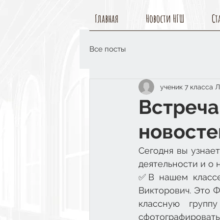
Главная
Новости НГШ
Ст
Все посты
ученик 7 класса 
Встреча
новостей
Сегодня вы узнае
деятельности и о 
✅В нашем классе
Викторович. Это 
классную групп
сфотографироватьс