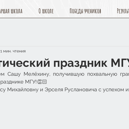
аршая школа
О школе
Победы учеников
Резуль
1 мин. чтения
ический праздник МГ
ем Сашу Мелёхину, получившую похвальную гра
разднике МГУ!👏🏻
су Михайловну и Эрселя Руслановича с успехом и