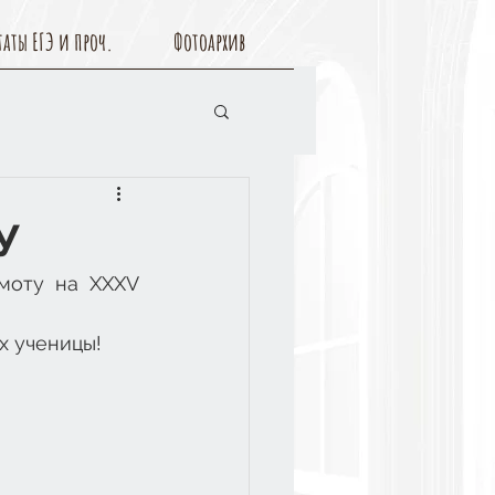
таты ЕГЭ и проч.
Фотоархив
У
моту на XXXV 
х ученицы!