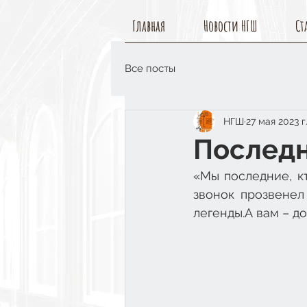
Главная
Новости НГШ
Ст
Все посты
НГШ
27 мая 2023 г
Последн
«Мы последние, кт
звонок прозвенел 
легенды.А вам – д