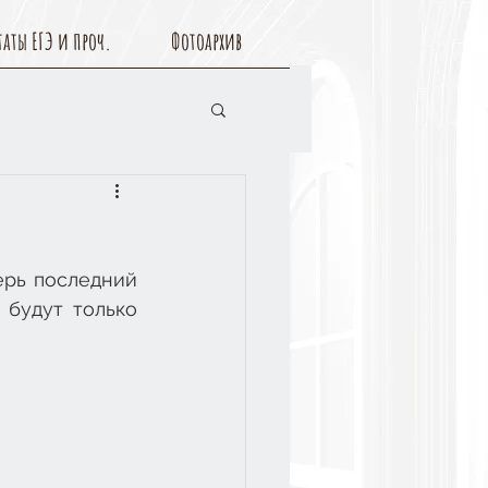
таты ЕГЭ и проч.
Фотоархив
рь последний 
 будут только 