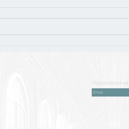
Тур
5 класс: финальная
поездка в Рязань
Подписаться на