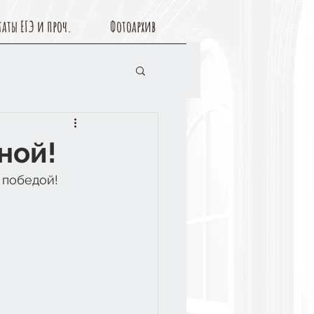
таты ЕГЭ и проч.
Фотоархив
ной!
 победой!