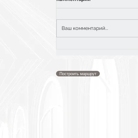
Ваш комментарий...
6 класс: Экватор
Построить маршрут