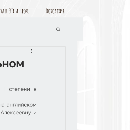
таты ЕГЭ и проч.
Фотоархив
ьном
 I степени в 
а английском 
Алексеевну и 