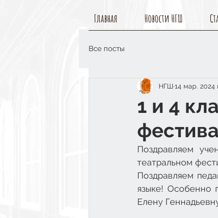
Главная
Новости НГШ
Ст
Все посты
НГШ
14 мар. 2024 
1 и 4 к
фестив
Поздравляем учен
театральном фести
Поздравляем педаг
языке! Особенно 
Елену Геннадьевну