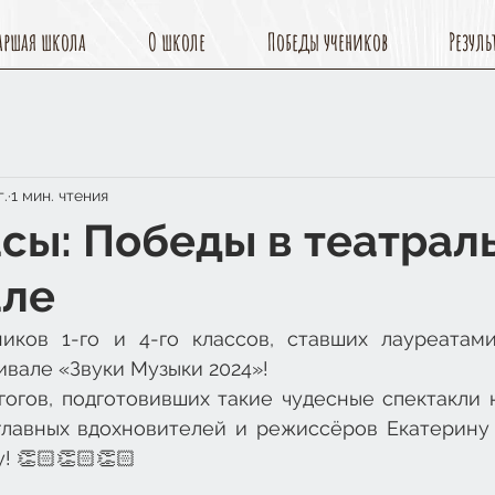
аршая школа
О школе
Победы учеников
Резуль
г.
1 мин. чтения
ласы: Победы в театрал
але
иков 1-го и 4-го классов, ставших лауреатами
вале «Звуки Музыки 2024»!
огов, подготовивших такие чудесные спектакли н
главных вдохновителей и режиссёров Екатерину 
! 👏🏻👏🏻👏🏻