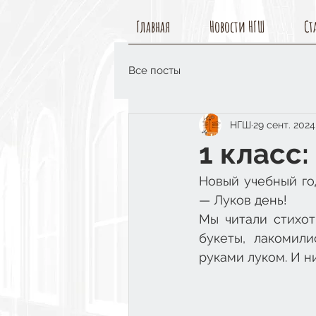
Главная
Новости НГШ
Ст
Все посты
НГШ
29 сент. 2024 
1 класс:
Новый учебный го
— Луков день!
Мы читали стихотв
букеты, лакомил
руками луком. И н