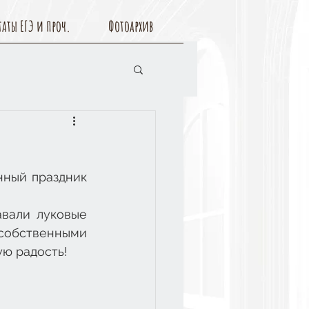
таты ЕГЭ и проч.
Фотоархив
ный праздник 
вали луковые 
собственными 
ую радость!