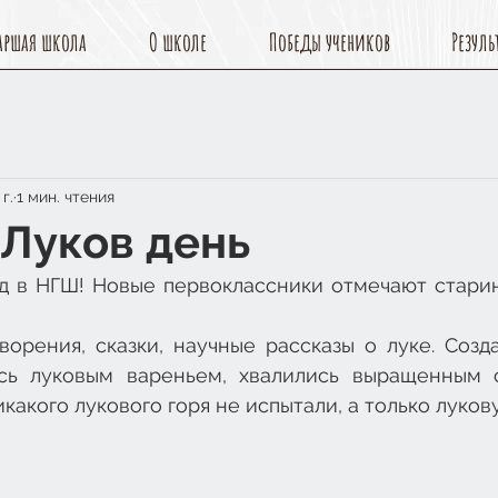
аршая школа
О школе
Победы учеников
Резуль
г.
1 мин. чтения
 Луков день
д в НГШ! Новые первоклассники отмечают старин
орения, сказки, научные рассказы о луке. Созда
ись луковым вареньем, хвалились выращенным 
икакого лукового горя не испытали, а только луков