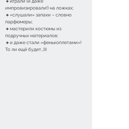
🔸играли (и даже 
импровизировали!) на ложках;
🔸«слушали» запахи – словно 
парфюмеры;
🔸мастерили костюмы из 
подручных материалов;
🔸и даже стали «фенькоплетами»!
То ли ещё будет…)))