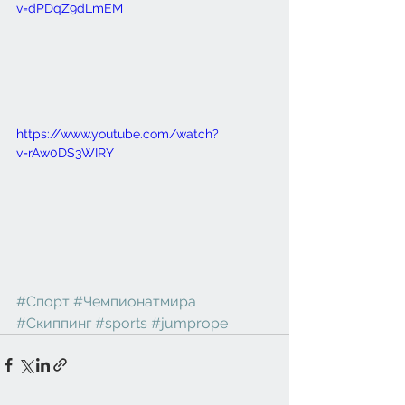
v=dPDqZ9dLmEM
https://www.youtube.com/watch?
v=rAw0DS3WIRY
#Спорт
#Чемпионатмира
#Скиппинг
#sports
#jumprope