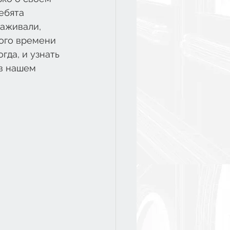
ебята 
аживали, 
того времени 
да, и узнать 
в нашем 