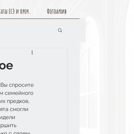
таты ЕГЭ и проч.
Фотоархив
лое
 Вы спросите 
ем семейного 
их предков, 
ята смогли 
идели 
ершить 
ко о своем 