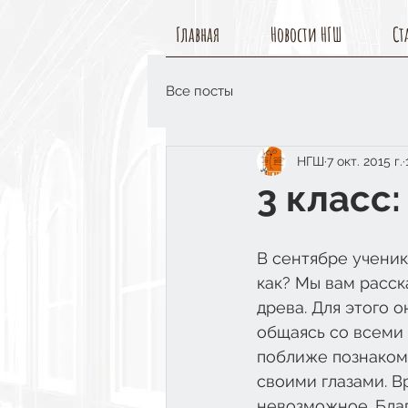
Главная
Новости НГШ
Ст
Все посты
НГШ
7 окт. 2015 г.
3 класс
В сентябре ученик
как? Мы вам расск
древа. Для этого о
общаясь со всеми 
поближе познакоми
своими глазами. В
невозможное. Благ