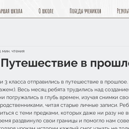
аршая школа
О школе
Победы учеников
Резуль
1 мин. чтения
: Путешествие в прош
и 3 класса отправились в путешествие в прошлое.
ажем:). Весь месяц ребята трудились над создани
ни погружались в глубь времен, изучая снимки сво
родственниками, читая старые личные записи. Реб
ться с теми предками, которых даже ни разу не в
ремя раздвинуло свои границы и помогло нам сов
одаря урокам истории каждый смог узнать не толь