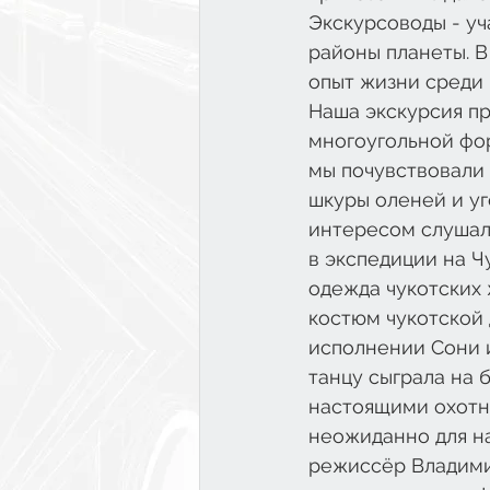
Экскурсоводы - у
районы планеты. В
опыт жизни среди 
Наша экскурсия пр
многоугольной фор
мы почувствовали 
шкуры оленей и у
интересом слушали
в экспедиции на Чу
одежда чукотских 
костюм чукотской 
исполнении Сони и
танцу сыграла на 
настоящими охотни
неожиданно для на
режиссёр Владимир