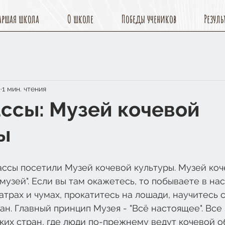
аршая школа
О школе
Победы учеников
Резуль
.
1 мин. чтения
лассы: Музей кочевой
ы
классы посетили Музей кочевой культуры. Музей коч
 музей". Если вы там окажетесь, то побываете в на
атрах и чумах, прокатитесь на лошади, научитесь с
ан. Главный принцип Музея - "Всё настоящее". Все
ких стран, где люди по-прежнему ведут кочевой о