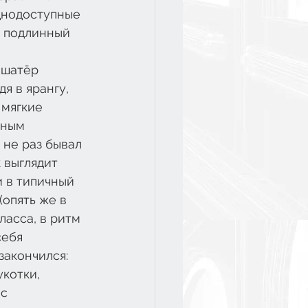
днодоступные 
а подлинный 
 шатёр 
я в ярангу, 
мягкие 
мным 
 не раз бывал 
 выглядит 
и в типичный 
опять же в 
ласса, в ритм 
себя 
закончился: 
котки, 
с 