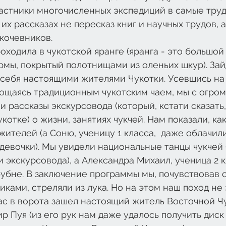
частники многочисленных экспедиций в самые тру
 их рассказах не пересказ книг и научных трудов, 
кочевников. 
оходила в чукотской яранге (яранга - это большой
мы, покрытый полотнищами из оленьих шкур). Зайд
себя настоящими жителями Чукотки. Усевшись на 
гощаясь традиционным чукотским чаем, мы с огро
 рассказы экскурсовода (который, кстати сказать,
котке) о жизни, занятиях чукчей. Нам показали, как
жителей (а Соню, ученицу 1 класса,  даже облачил
девочки). Мы увидели национальные танцы чукчей (
 экскурсовода), а Александра Михаил, ученица 2 к
бубне. В заключение программы мы, почувствовав 
ками, стреляли из лука. Но на этом наш поход не 
с в ворота зашел настоящий житель Восточной Чу
 Пуя (из его рук нам даже удалось получить диск 