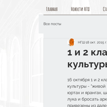
Главная
Новости НГШ
Ст
Все посты
НГШ
18 окт. 2015 г
1 и 2 к
культур
16 октября 1 и 2 
культуры - "живой
юртах и ярангах, ш
лука и бросать арк
привезены из дале