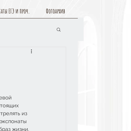
таты ЕГЭ и проч.
Фотоархив
евой 
стоящих 
трелять из 
 экспонаты 
браз жизни. 