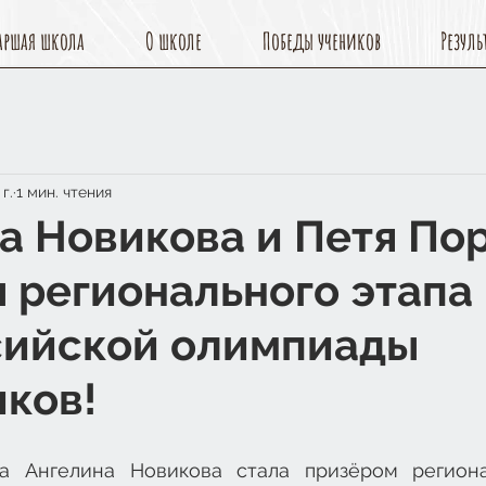
аршая школа
О школе
Победы учеников
Резуль
г.
1 мин. чтения
а Новикова и Петя Пор
 регионального этапа
сийской олимпиады
ков!
са Ангелина Новикова стала призёром региона