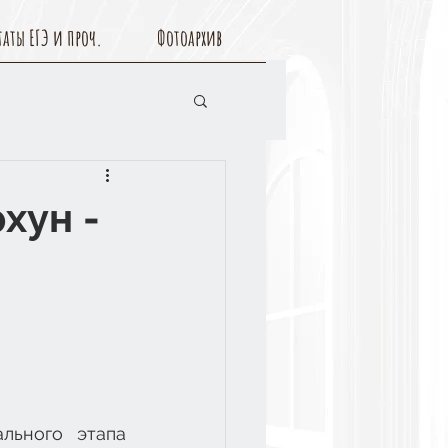
таты ЕГЭ и проч.
Фотоархив
хун -
льного этапа 