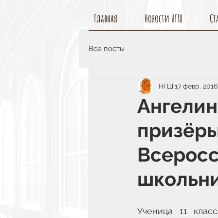
Главная
Новости НГШ
Ст
Все посты
НГШ
17 февр. 2016 
Ангелин
призёры
Всерос
школьни
Ученица 11 клас