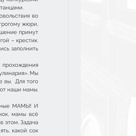
 танцами.
вольствия во 
трогому жюри, 
шение примут 
ой – крестик. 
ись заполнить 
 прохождения 
улинария». Мы 
вы.  Для того 
ют наши мамы. 
ьные МАМЫ! И 
ок, мамы всё 
 этом. Задача 
ть, какой сок 