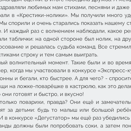
оздравляли любимых мам стихами, песнями и даже
али в «Крестики-нолики». Мы получили много удо
Мы спорили и очень старались показать нашему с
. И каждый раз с волнением наблюдали, какое ре
ли таблички: на одной стороне был нолик, на друг
осование и решалась судьба команд. Все стремил
тиками строку и тем самым выиграть.
мый волнительный момент. Такие были и во время
ер, когда мы участвовали в конкурсе «Экспресс-к
нны и бегали, кто быстрее. А для чего? - спросите 
щи на ложке-поварёшке в кастрюлю, как это дела
 они готовят и быстро, и вкусно!
только поварихи, правда? Они ещё и замечател
ят за детьми: будь то малыш или большой ребён
И в конкурсе «Дегустатор» мы ещё раз убедились в
анды должны были попробовать соки, а затем поня