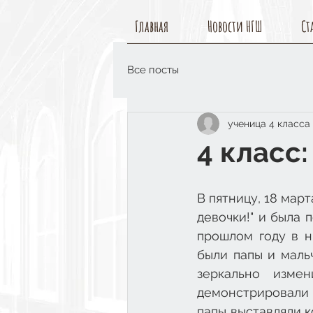
Главная
Новости НГШ
Ст
Все посты
ученица 4 класса
4 класс:
В пятницу, 18 март
девочки!" и была 
прошлом году в н
были папы и мальч
зеркально измен
демонстрировали 
папы выставляли к