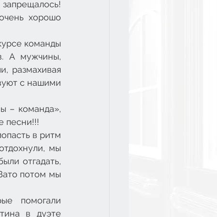
 запрещалось! 
очень хорошо 
курсе команды 
 А мужчины, 
, размахивая 
вуют с нашими 
 – команда», 
 песни!!!
опасть в ритм 
тдохнули, мы 
ыли отгадать, 
Зато потом мы 
ые помогали 
тина в дуэте 