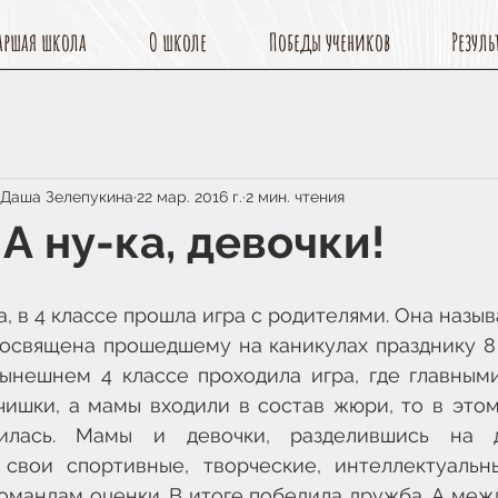
аршая школа
О школе
Победы учеников
Резуль
 Даша Зелепукина
22 мар. 2016 г.
2 мин. чтения
 А ну-ка, девочки!
а, в 4 классе прошла игра с родителями. Она называ
посвящена прошедшему на каникулах празднику 8 
ынешнем 4 классе проходила игра, где главными
ишки, а мамы входили в состав жюри, то в этом 
илась. Мамы и девочки, разделившись на д
свои спортивные, творческие, интеллектуальны
омандам оценки. В итоге победила дружба. А меж