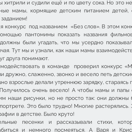
ы хитрили и судили ещё и по цвету сока. Но это не
ные мамы, кормящие детским питанием детей, 
 заданием!
 конкурс  под названием  «Без слов». В этом кон
омощью пантомимы показать названия фильмов.
должны были угадать, что мы усердно показывали
чая. Тут мы и узнали, как наши мамы взаимодейст
уг друга понимают.
модействовать в команде  проверил конкурс «Мы
и дружно, слаженно, звонко и весело петь детские
шно взрослые делали утреннюю зарядку, стараясь п
Получилось очень весело! А чтобы мамы и папы о
им наши рисунки, но не просто так: они должны б
портрете. Это было трудно! Многие растерялись. 
рафии в детстве. Было круто!
льные песенки и рассказывали стихи, котор
абиться и немного посмеяться. А Варя и Крис