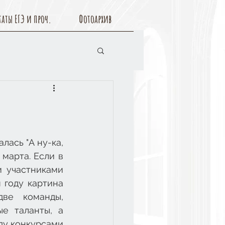
таты ЕГЭ и проч.
Фотоархив
лась "А ну-ка, 
марта. Если в 
 участниками 
году картина 
ве команды, 
е таланты, а 
ду конкурсами 