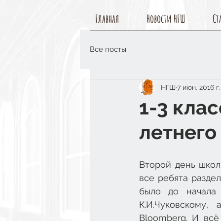
Главная
Новости НГШ
Ст
Все посты
НГШ
7 июн. 2016 г.
1-3 кла
летнего
Второй день школ
все ребята раздел
было до начала 
К.И.Чуковскому,
Bloomberg. И всё