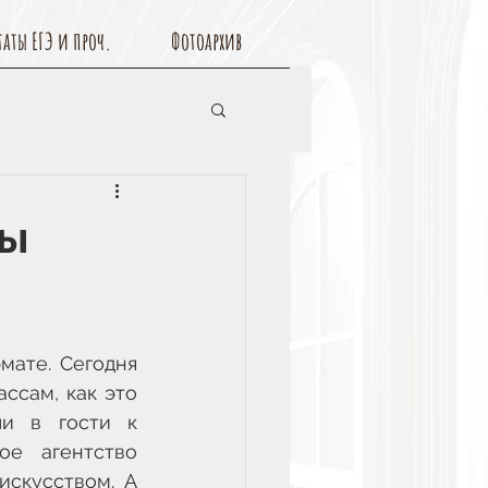
таты ЕГЭ и проч.
Фотоархив
ты
ате. Сегодня 
ссам, как это 
и в гости к 
е агентство 
скусством. А 