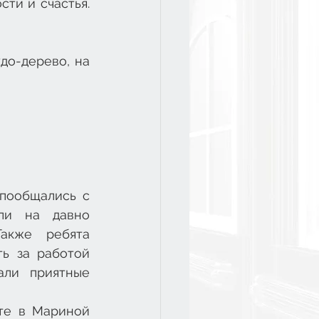
ти и счастья. 
о-дерево, на 
пообщались с 
ли на давно 
кже ребята 
ь за работой 
ли приятные 
те в Мариной 