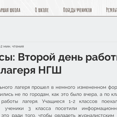
аршая школа
О школе
Победы учеников
Резуль
2 мин. чтения
ссы: Второй день рабо
 лагеря НГШ
ьного лагеря прошел в немного измененном форм
ились не по городам, как это было вчера, а по кла
работы лагеря. Учащиеся 1-2 классов поехал
 а ученики 3 класса посетили информационно
 это ради того, чтобы овладеть журналистским и