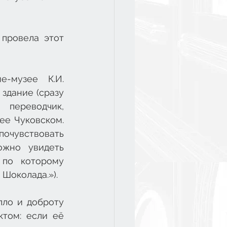
провела этот 
-музее К.И. 
здание (сразу 
переводчик, 
е Чуковском. 
почувствовать 
жно увидеть 
по которому 
Шоколада.»). 
ло и доброту 
том: если её 