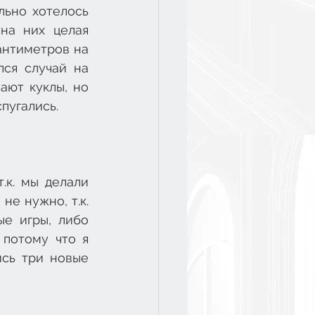
ьно хотелось 
на них целая 
антиметров на 
ся случай на 
ют куклы, но 
пугались.
.к. мы делали 
е нужно, т.к. 
е игры, либо 
потому что я 
сь три новые 