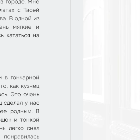
 городе. Мне 
атах с Тасей 
а. В одной из 
нь мягкие и 
 кататься на 
 в гончарной 
о, как кузнец 
ь. Это очень 
 сделал у нас 
ее родным. В 
шок и тонкой 
ь легко снял 
 понравилась 