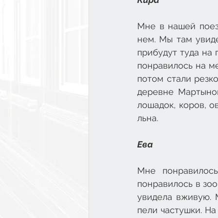
Мне в нашей поез
нем. Мы там увид
прибудут туда на 
понравилось на ме
потом стали резко
деревне Мартынов
лошадок, коров, о
льна.
Ева
Мне понравилос
понравилось в зоо
увидела вживую. 
пели частушки. На