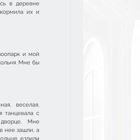
сь в деревне 
кормила их и 
оопарк и мой 
льня. Мне бы 
я, веселая, 
 танцевала с 
ворце. Мне 
 нее зашли, а 
ольше ездили 