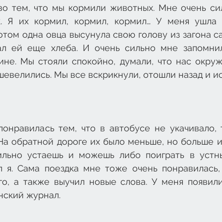
о тем, что мы кормили животных. Мне очень сил
. Я их кормил, кормил, кормил… У меня ушла 
отом одна овца высунула свою голову из загона с
ал ей еще хлеба. И очень сильно мне запомнил
не. Мы стояли спокойно, думали, что нас окружа
шевелились. Мы все вскрикнули, отошли назад и ис
онравилась тем, что в автобусе не укачивало, т
На обратной дороге их было меньше, но больше и н
льно устаешь и можешь либо поиграть в устны
л я. Сама поездка мне тоже очень понравилась, 
го, а также выучил новые слова. У меня появили
нский журнал.