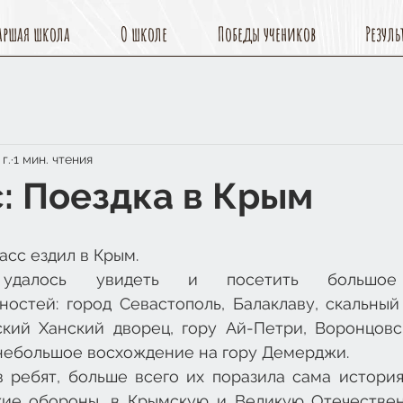
аршая школа
О школе
Победы учеников
Резуль
г.
1 мин. чтения
с: Поездка в Крым
асс ездил в Крым.
алось увидеть и посетить большое к
ностей: город Севастополь, Балаклаву, скальный
ский Ханский дворец, гору Ай-Петри, Воронцовск
небольшое восхождение на гору Демерджи.
 ребят, больше всего их поразила сама история 
кие обороны, в Крымскую и Великую Отечествен