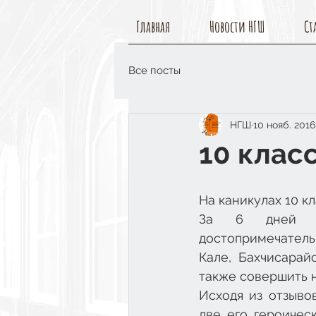
Главная
Новости НГШ
Ст
Все посты
НГШ
10 нояб. 2016 
10 клас
На каникулах 10 кл
За 6 дней уд
достопримечатель
Кале, Бахчисарай
также совершить 
Исходя из отзывов
две его героичес