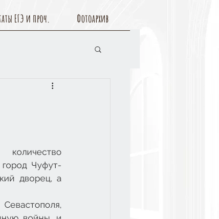
таты ЕГЭ и проч.
Фотоархив
оличество 
 город Чуфут-
ий дворец, а 
Севастополя, 
ную войны, и 