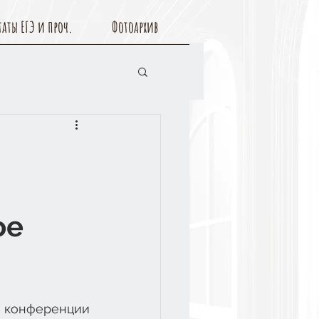
таты ЕГЭ и проч.
Фотоархив
ое
конференции 