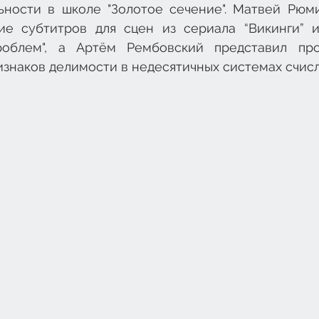
ьности в школе "Золотое сечение". Матвей Рюми
ие субтитров для сцен из сериала “Викинги” и
роблем", а Артём Рембовский представил про
знаков делимости в недесятичных системах счисл