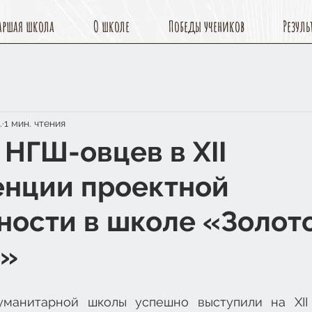
аршая школа
О школе
Победы учеников
Резуль
.
1 мин. чтения
 НГШ-овцев в XII
нции проектной
ности в школе «Золот
е»
уманитарной школы успешно выступили на XII 