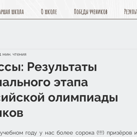
аршая школа
О школе
Победы учеников
Резуль
1 мин. чтения
ассы: Результаты
ального этапа
сийской олимпиады
иков
чебном году у нас более сорока (!!!) призёров 