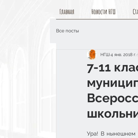
Главная
Новости НГШ
Ст
Все посты
НГШ
4 янв. 2018 г.
7-11 кл
муницип
Всерос
школьн
Ура! В нынешнем у