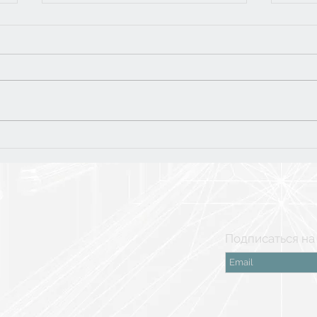
Тур
5 класс: финальная
поездка в Рязань
Подписаться на