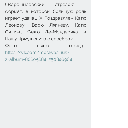
("Ворошиловский стрелок" - 
формат, в котором большую роль 
играет удача... :)). Поздравляем Катю 
Леонову, Варю Ляпнёву, Катю 
Силинг, Федю Де-Мондерика и 
Пашу Ярмушевича с серебром!
Фото взято отсюда: 
https://vk.com/moskvasirius?
z=album-86805884_250846964