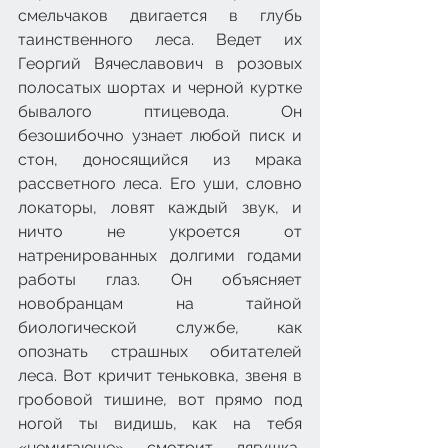
смельчаков двигается в глубь 
таинственного леса. Ведет их 
Георгий Вячеславович в розовых 
полосатых шортах и черной куртке 
бывалого птицевода. Он 
безошибочно узнает любой писк и 
стон, доносящийся из мрака 
рассветного леса. Его уши, словно 
локаторы, ловят каждый звук, и 
ничто не укроется от 
натренированных долгими годами 
работы глаз. Он объясняет 
новобранцам на тайной 
биологической службе, как 
опознать страшных обитателей 
леса. Вот кричит теньковка, звеня в 
гробовой тишине, вот прямо под 
ногой ты видишь, как на тебя 
«немигающе» смотрит лягушка, 