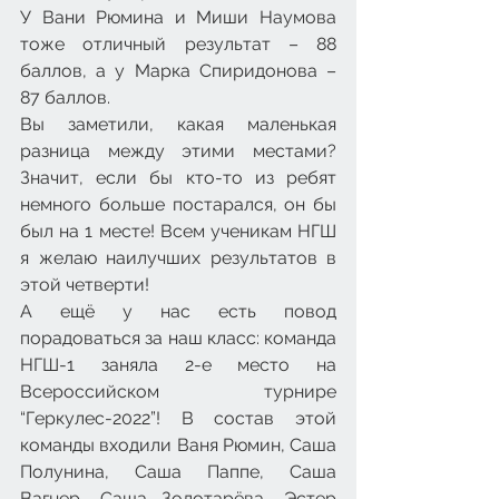
У Вани Рюмина и Миши Наумова 
тоже отличный результат – 88 
баллов, а у Марка Спиридонова – 
87 баллов.
Вы заметили, какая маленькая 
разница между этими местами? 
Значит, если бы кто-то из ребят 
немного больше постарался, он бы 
был на 1 месте! Всем ученикам НГШ 
я желаю наилучших результатов в 
этой четверти!
А ещё у нас есть повод 
порадоваться за наш класс: команда 
НГШ-1 заняла 2-е место на 
Всероссийском турнире 
“Геркулес-2022”! В состав этой 
команды входили Ваня Рюмин, Саша 
Полунина, Саша Паппе, Саша 
Вагнер, Саша Золотарёва, Эстер 