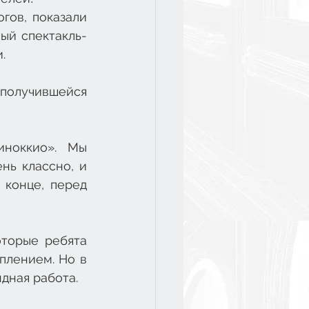
ов, показали 
ый спектакль-
.
получившейся 
ноккио». Мы 
нь классно, и 
конце, перед 
торые ребята 
лением. Но в 
ндная работа.