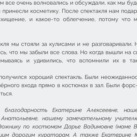
 все очень волновались и обсуждали, как мы буде
 принесли косметику. После спектакля нам подар
хищение, и какое-то облегчение, потому что м
ля мы стояли за кулисами и не разговаривали. Н
сь, что мы забыли все слова. Но когда вышли на сц
умываясь и удивились, что вспомнили их в та
получился хороший спектакль. Были неожиданност
чёрного входа прямо в костюмах в зал. Были форс
ться.
благодарность Екатерине Алексеевне, наше
 Анатольевне, нашему замечательному учителю
дожнику по костюмам Дарье Вадимовне (маме Ве
шим дорогим кураторам. А также Екатерине Юр