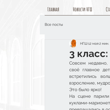
Главная
Новости НГШ
Ст
Все посты
НГШ
12 мая
2 мин.
3 класс:
Совсем недавно, 
своё главное дет
встретились вол
взросление, мудро
Это было ярко!
На сцене парили
куклами-марионе
превращались в ос