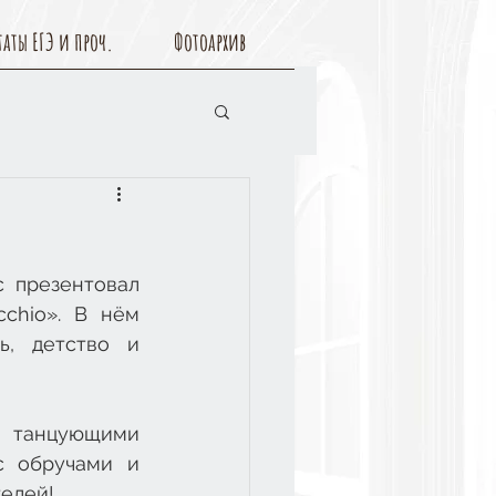
таты ЕГЭ и проч.
Фотоархив
 презентовал 
chio». В нём 
, детство и 
 танцующими 
с обручами и 
телей!