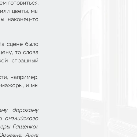
м готовиться. 
или цветы, мы 
ы наконец-то 
а сцене было 
ену, то слова 
кой страшный 
и, например, 
-мажоры, и мы 
му дорогому 
 английского 
ры Гащенко). 
ьевне, Анне 