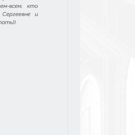
ем-всем, кто 
Сергеевне и 
ать)).