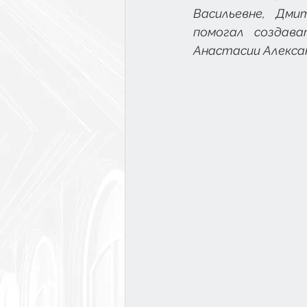
Васильевне, Дми
помогал создава
Анастасии Алексан