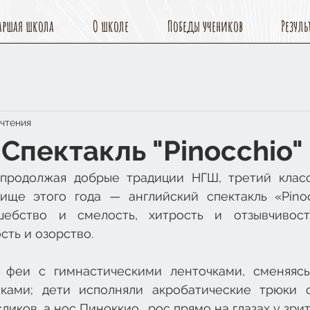
аршая школа
О школе
Победы учеников
Резуль
 чтения
 Спектакль "Pinocchio"
продолжая добрые традиции НГШ, третий класс
ище этого года — английский спектакль «Pinoc
шебство и смелость, хитрость и отзывчивость
сть и озорство. 
 феи с гимнастическими ленточками, сменяясь
тками; дети исполняли акробатические трюки 
ликов, а нос Пиноккио… рос прямо на глазах у зри