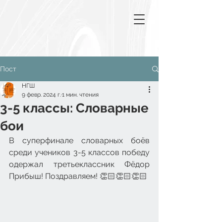
Пост
НГШ
9 февр. 2024 г.
1 мин. чтения
3-5 классы: Словарные
бои
В суперфинале словарных боёв 
среди учеников 3-5 классов победу 
одержал третьеклассник Фёдор 
Прибыш! Поздравляем! 👏🏻👏🏻👏🏻