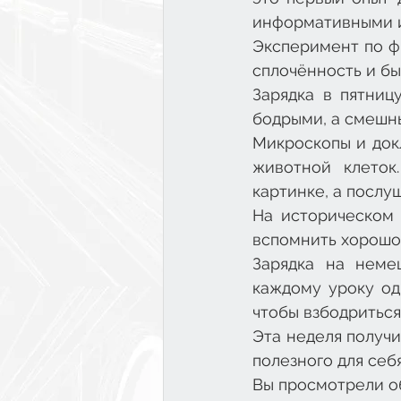
информативными и
Эксперимент по фи
сплочённость и быс
Зарядка в пятниц
бодрыми, а смешны
Микроскопы и док
животной клеток
картинке, а послу
На историческом 
вспомнить хорошо
Зарядка на неме
каждому уроку оди
чтобы взбодриться
Эта неделя получи
полезного для себя
Вы просмотрели об