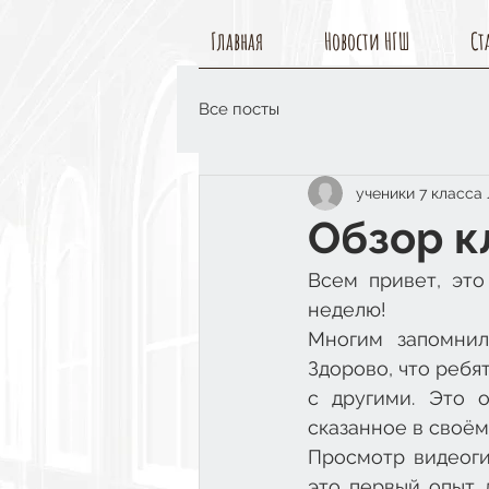
Главная
Новости НГШ
Ст
Все посты
ученики 7 класса
Обзор к
Всем привет, это
неделю! 
Многим запомнил
Здорово, что ребя
с другими. Это о
сказанное в своём
Просмотр видеогид
это первый опыт 