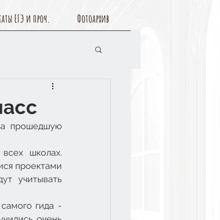
таты ЕГЭ и проч.
Фотоархив
ласс
за прошедшую 
сех школах. 
ися проектами 
ут учитывать 
самого гида - 
чились очень 