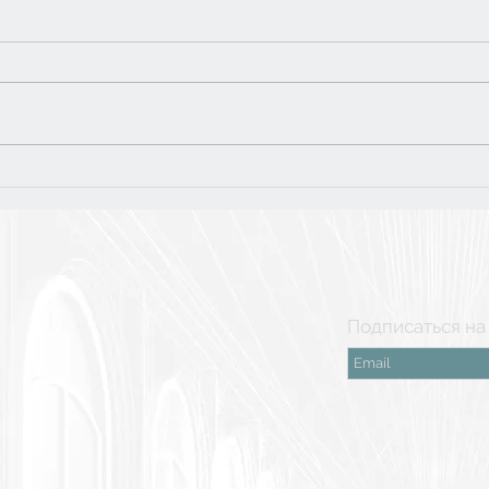
Тур
5 класс: финальная
поездка в Рязань
Подписаться на