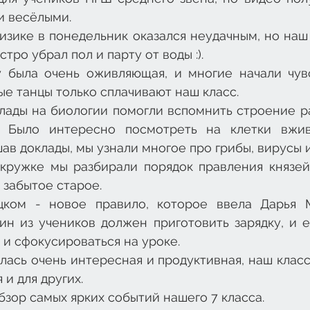
 весёлыми.
зике в понедельник оказался неудачным, но наш 
тро убрал пол и парту от воды :).
у была очень оживляющая, и многие начали чувс
е танцы только сплачивают наш класс. 
лады на биологии помогли вспомнить строение ра
. Было интересно посмотреть на клетки вжив
шав доклады, мы узнали многое про грибы, вирусы и
кружке мы разбирали порядок правления князей.
 забытое старое.
цком - новое правило, которое ввела Дарья М
н из учеников должен приготовить зарядку, и её
 и сфокусироваться на уроке. 
лась очень интересная и продуктивная, наш класс
 и для других. 
зор самых ярких событий нашего 7 класса.