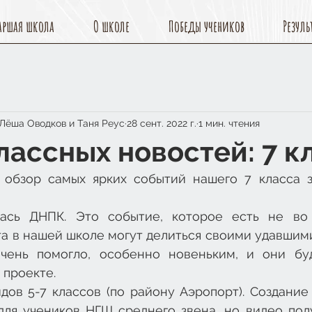
аршая школа
О школе
Победы учеников
Резуль
 Лёша Оводков и Таня Реус
28 сент. 2022 г.
1 мин. чтения
лассных новостей: 7 к
 обзор самых ярких событий нашего 7 класса 
ась ДНПК. Это событие, которое есть не во в
та в нашей школе могут делиться своими удавшим
чень помогло, особенно новеньким, и они буд
 проекте. 
ов 5-7 классов (по району Аэропорт). Создание 
для учеников НГШ среднего звена, но видео полу