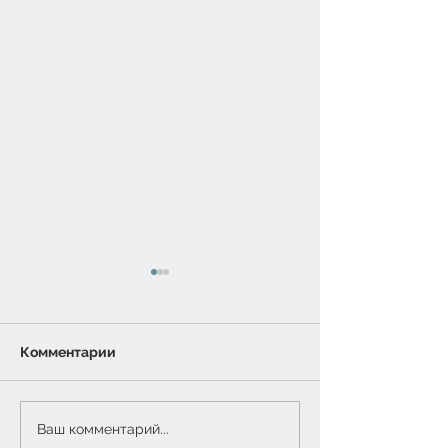
Комментарии
Турслёт-2026
5 класс: финальная
Ваш комментарий...