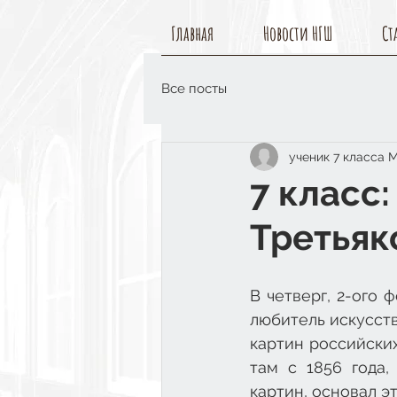
Главная
Новости НГШ
Ст
Все посты
ученик 7 класса 
7 класс
Третьяк
В четверг, 2-ого 
любитель искусств
картин российских
там с 1856 года,
картин, основал эт