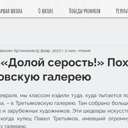
аршая школа
О школе
Победы учеников
Резуль
Максим Артамонов
15 февр. 2017 г.
2 мин. чтения
: «Долой серость!» Пох
овскую галерею
февраля, мы классом ездили туда, куда пытается п
а, – в Третьяковскую галерею. Там собрано больш
 и зарубежных художников. Эти шедевры искусств
 когда купец Павел Третьяков, имевший огромн
у галерею. 