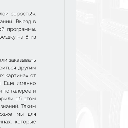
й серость!». 
ний. Выезд в 
й программы. 
ездку на 8 из 
ли заказывать 
иться другим 
 картинах от 
. Еще именно 
 по галерее и 
орили об этом 
знаний. Таким 
озже мы для 
нах, которые 