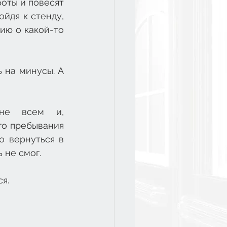
оты и повесят 
йдя к стенду, 
ию о какой-то 
 на минусы. А 
не всем и, 
о пребывания 
 вернуться в 
 не смог. 
я.