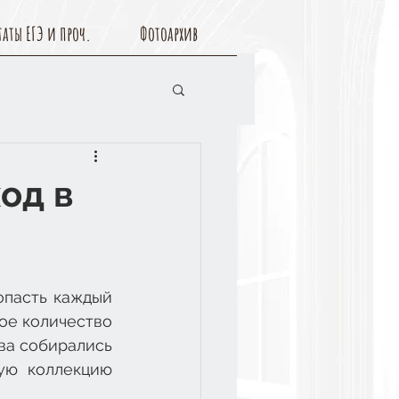
таты ЕГЭ и проч.
Фотоархив
од в
опасть каждый 
ое количество 
а собирались 
ую коллекцию 