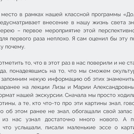
 место в рамках нашей классной программы «Доло
едусматривает внесение в нашу жизнь света зна
лерею – первое мероприятие этой перспективно
для первого раза неплохо. Я сам оценил бы эту по
у почему. 
метить то, что в этот раз в нас поверили и не ста
да, понадеявшись на то, что мы сможем окультур
ь запомним некую информацию об этих знаменитых
заранее на лекции Лизы и Марии Александровны
рмат нашей экскурсии. Сначала мы просто ходили
тины, а те, кто что-то про эти картины знал, гов
кто об этом ранее не знал, обогащали свой запас 
 из нас узнал достаточно много нового. А п
, что услышали, писали маленькие эссе о карти