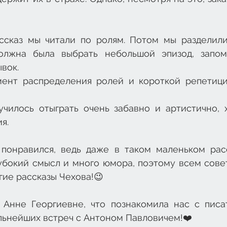
ссказ мы читали по ролям. Потом мы разделилис
олжна была выбрать небольшой эпизод, запомн
вок. 
ент распределения ролей и короткой репетици
 
училось отыграть очень забавно и артистично, х
я. 
понравился, ведь даже в таком маленьком расс
убокий смысл и много юмора, поэтому всем совет
угие рассказы Чехова!😉
Анне Георгиевне, что познакомила нас с писа
льнейших встреч с Антоном Павловичем!❤️