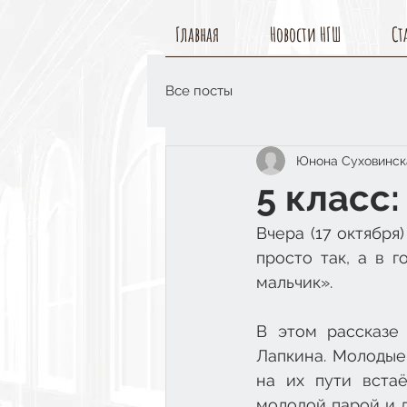
Главная
Новости НГШ
Ст
Все посты
Юнона Суховинск
5 класс
Вчера (17 октября
просто так, а в 
мальчик».
В этом рассказе
Лапкина. Молодые 
на их пути вста
молодой парой и д