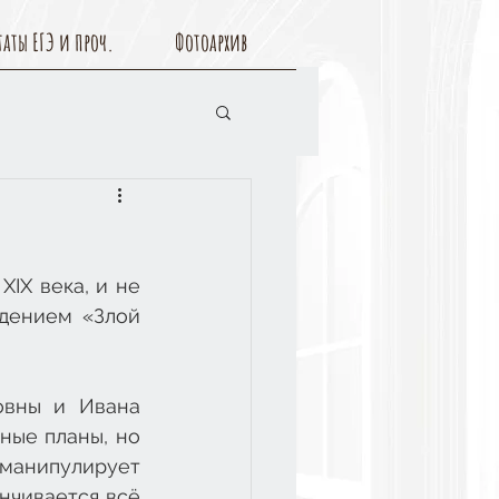
таты ЕГЭ и проч.
Фотоархив
IX века, и не 
дением «Злой 
вны и Ивана 
ные планы, но 
манипулирует 
нчивается всё 