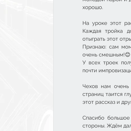
хорошо.
На уроке этот ра
Каждая тройка д
отыграть этот отры
Признаю: сам мом
очень смешным!😊
У всех троек пол
почти импровизаци
Чехов нам очень 
страниц таится гл
этот рассказ и др
Спасибо большое 
стороны. Ждём да