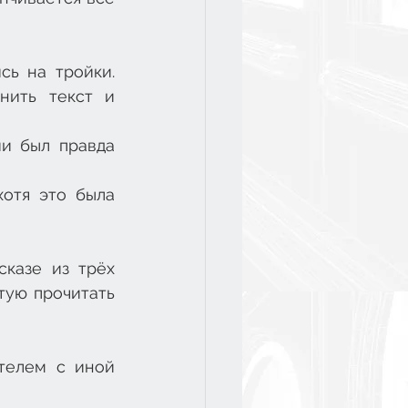
ь на тройки. 
ить текст и 
и был правда 
отя это была 
казе из трёх 
ую прочитать 
телем с иной 